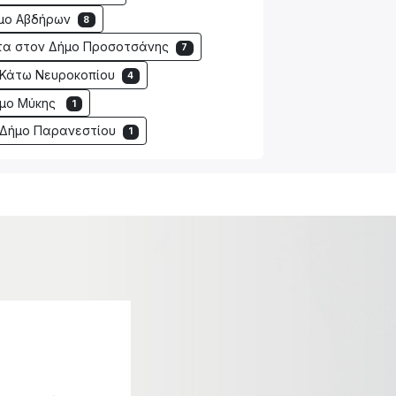
ήμο Αβδήρων
8
τα στον Δήμο Προσοτσάνης
7
 Κάτω Νευροκοπίου
4
ήμο Μύκης
1
 Δήμο Παρανεστίου
1