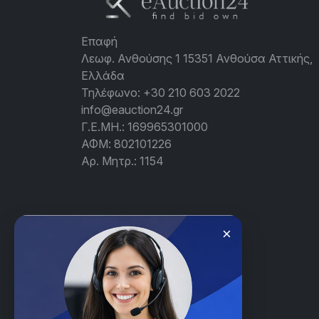
Επαφή
Λεωφ. Ανθούσης 1 15351 Ανθούσα Αττικής,
Ελλάδα
Τηλέφωνο:
+30 210 603 2022
info@eauction24.gr
Γ.Ε.ΜΗ.: 169965301000
ΑΦΜ: 802101226
Αρ. Μητρ.: 1154
×