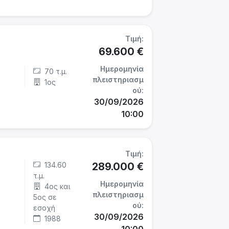
Τιμή:
69.600 €
Ημερομηνία
70 τ.μ.
πλειστηριασμ
1ος
ού:
30/09/2026
10:00
Τιμή:
134.60
289.000 €
τ.μ.
Ημερομηνία
4ος και
πλειστηριασμ
5ος σε
ού:
εσοχή
30/09/2026
1988
10:00