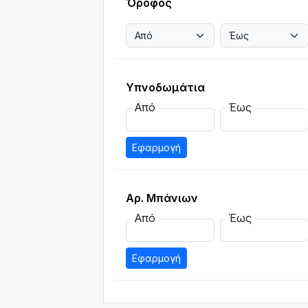
Όροφος
Υπνοδωμάτια
Από
Έως
Εφαρμογή
Αρ. Μπάνιων
Από
Έως
Εφαρμογή