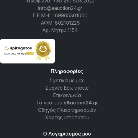
Τηλέφωνο:
+30 210 603 2022
info@eauction24.gr
Γ.Ε.ΜΗ.: 169965301000
ΑΦΜ: 802101226
Αρ. Μητρ.: 1154
Πληροφορίες
Σχετικά με μας
Συχνές Ερωτήσεις
Επικοινωνία
Τα νέα του
eAuction24.gr
Οδηγός Πλειστηριασμών
Χάρτης Ιστότοπου
Ο Λογαριασμός μου