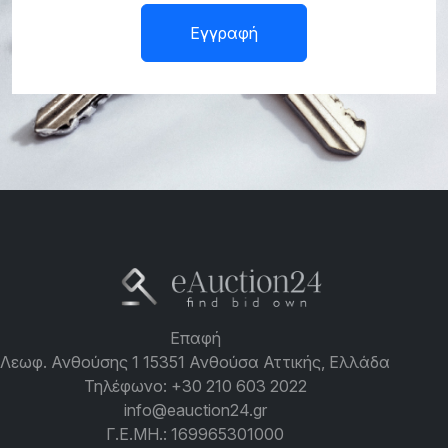
Εγγραφή
Επαφή
Λεωφ. Ανθούσης 1 15351 Ανθούσα Αττικής, Ελλάδα
Τηλέφωνο:
+30 210 603 2022
info@eauction24.gr
Γ.Ε.ΜΗ.: 169965301000