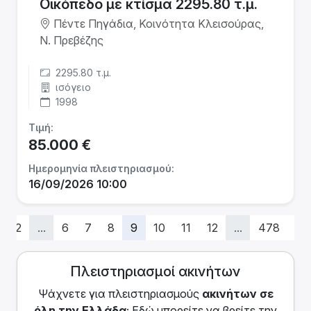
Οικόπεδο με κτίσμα 2295.80 τ.μ.
Πέντε Πηγάδια, Κοινότητα Κλεισούρας,
Ν. Πρεβέζης
2295.80 τ.μ.
ισόγειο
1998
Τιμή:
85.000 €
Ημερομηνία πλειστηριασμού:
16/09/2026 10:00
2
...
6
7
8
9
10
11
12
...
478
47
Πλειστηριασμοί ακινήτων
Ψάχνετε για πλειστηριασμoύς
ακινήτων
σε
όλη την Ελλάδα
; Εδώ μπορείτε να βρείτε την