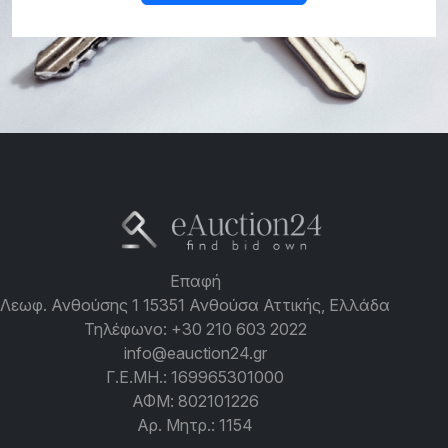
Επαφή
Λεωφ. Ανθούσης 1 15351 Ανθούσα Αττικής, Ελλάδα
Τηλέφωνο:
+30 210 603 2022
info@eauction24.gr
Γ.Ε.ΜΗ.: 169965301000
ΑΦΜ: 802101226
Αρ. Μητρ.: 1154