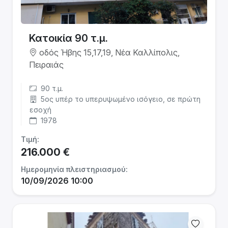
Κατοικία 90 τ.μ.
οδός Ήβης 15,17,19, Νέα Καλλίπολις,
Πειραιάς
90 τ.μ.
5ος υπέρ το υπερυψωμένο ισόγειο, σε πρώτη
εσοχή
1978
Τιμή:
216.000 €
Ημερομηνία πλειστηριασμού:
10/09/2026 10:00