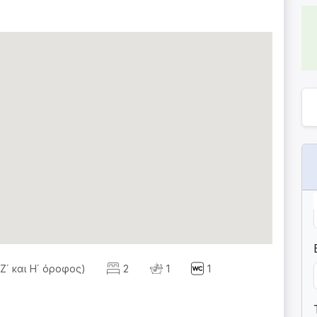
Ζ΄ και Η΄ όροφος)
2
1
1