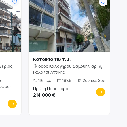
Κατοικία 116 τ.μ.
θέριος,
οδός Καλογήρου Σαμουήλ αρ. 9,
Γαλάτσι Αττικής
υ
116 τ.μ.
1986
2ος και 3ος
ροφος)
Πρώτη Προσφορά:
214.000 €