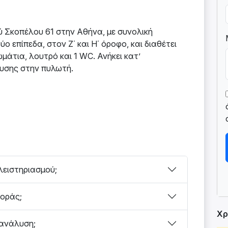
ύ Σκοπέλου 61 στην Αθήνα, με συνολική
ο επίπεδα, στον Ζ΄ και Η΄ όροφο, και διαθέτει
μάτια, λουτρό και 1 WC. Ανήκει κατ’
ευσης στην πυλωτή.
λειστηριασμού;
γοράς;
Χρ
 ανάλυση;