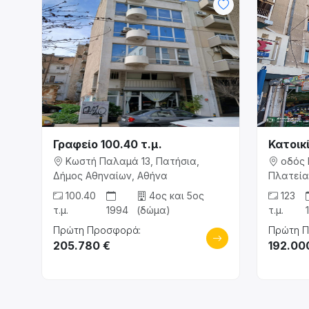
Γραφείο 100.40 τ.μ.
Κατοικί
Κωστή Παλαμά 13, Πατήσια,
οδός 
Δήμος Αθηναίων, Αθήνα
Πλατεία
100.40
4ος και 5ος
123
τ.μ.
1994
(δώμα)
τ.μ.
Πρώτη Προσφορά:
Πρώτη 
205.780 €
192.00