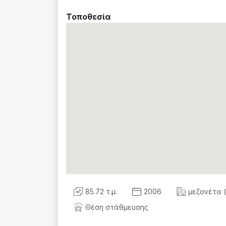
Τοποθεσία
85.72 τ.μ.
2006
μεζονέτα (
Θέση στάθμευσης