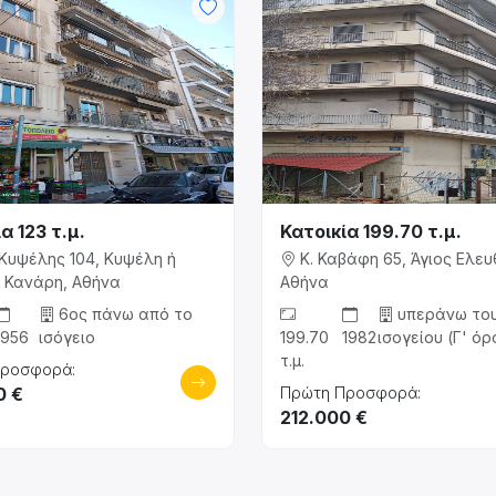
α 123 τ.μ.
Κατοικία 199.70 τ.μ.
Κυψέλης 104, Κυψέλη ή
Κ. Καβάφη 65, Άγιος Ελευ
 Κανάρη, Αθήνα
Αθήνα
6ος πάνω από το
υπεράνω το
1956
ισόγειο
199.70
1982
ισογείου (Γ' ό
τ.μ.
Προσφορά:
0 €
Πρώτη Προσφορά:
212.000 €