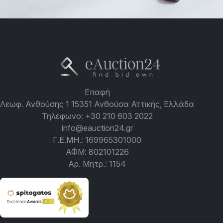
Επαφή
Λεωφ. Ανθούσης 1 15351 Ανθούσα Αττικής, Ελλάδα
Τηλέφωνο:
+30 210 603 2022
info@eauction24.gr
Γ.Ε.ΜΗ.: 169965301000
ΑΦΜ: 802101226
Αρ. Μητρ.: 1154