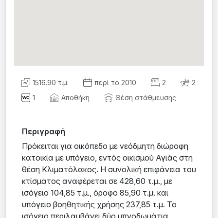
1516.90 τ.μ.
περί το 2010
2
2
1
Αποθήκη
Θέση στάθμευσης
Περιγραφή
Πρόκειται για οικόπεδο με νεόδμητη διώροφη
κατοικία με υπόγειο, εντός οικισμού Αγιάς στη
θέση Κλιματόλακος. Η συνολική επιφάνεια του
κτίσματος αναφέρεται σε 428,60 τ.μ., με
ισόγειο 104,85 τ.μ., όροφο 85,90 τ.μ. και
υπόγειο βοηθητικής χρήσης 237,85 τ.μ. Το
ισόγειο περιλαμβάνει δύο υπνοδωμάτια,