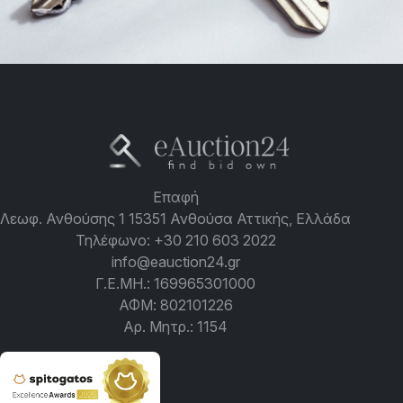
Επαφή
Λεωφ. Ανθούσης 1 15351 Ανθούσα Αττικής, Ελλάδα
Τηλέφωνο:
+30 210 603 2022
info@eauction24.gr
Γ.Ε.ΜΗ.: 169965301000
ΑΦΜ: 802101226
Αρ. Μητρ.: 1154