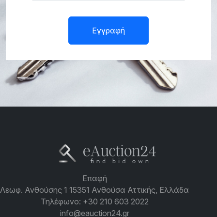
Εγγραφή
Επαφή
Λεωφ. Ανθούσης 1 15351 Ανθούσα Αττικής, Ελλάδα
Τηλέφωνο:
+30 210 603 2022
info@eauction24.gr