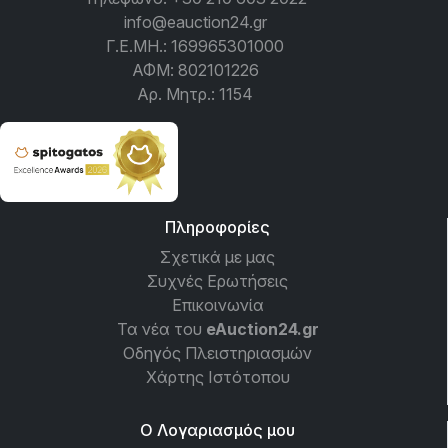
info@eauction24.gr
Γ.Ε.ΜΗ.: 169965301000
ΑΦΜ: 802101226
Αρ. Μητρ.: 1154
Πληροφορίες
Σχετικά με μας
Συχνές Ερωτήσεις
Επικοινωνία
Τα νέα του
eAuction24.gr
Οδηγός Πλειστηριασμών
Χάρτης Ιστότοπου
Ο Λογαριασμός μου