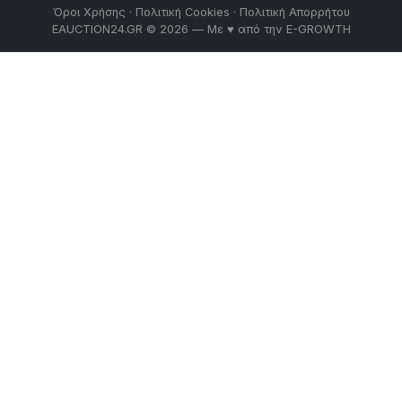
Όροι Χρήσης
·
Πολιτική Cookies
·
Πολιτική Απορρήτου
EAUCTION24.GR © 2026 — Με ♥ από την
E-GROWTH