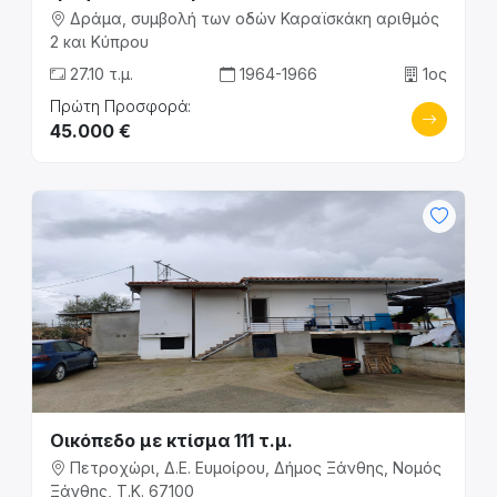
Δράμα, συμβολή των οδών Καραϊσκάκη αριθμός
2 και Κύπρου
27.10 τ.μ.
1964-1966
1ος
Πρώτη Προσφορά:
45.000 €
Οικόπεδο με κτίσμα 111 τ.μ.
Πετροχώρι, Δ.Ε. Ευμοίρου, Δήμος Ξάνθης, Νομός
Ξάνθης, Τ.Κ. 67100