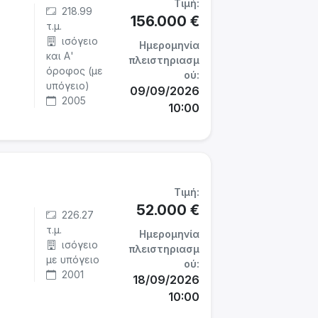
Τιμή:
218.99
156.000 €
τ.μ.
ισόγειο
Ημερομηνία
και Α'
πλειστηριασμ
όροφος (με
ού:
υπόγειο)
09/09/2026
2005
10:00
Τιμή:
52.000 €
226.27
τ.μ.
Ημερομηνία
ισόγειο
πλειστηριασμ
με υπόγειο
ού:
2001
18/09/2026
10:00