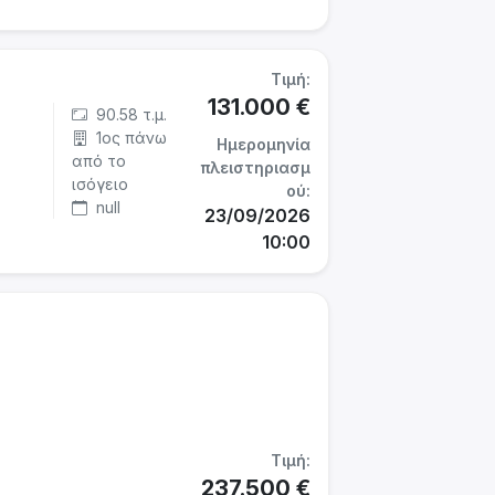
Τιμή:
131.000 €
90.58 τ.μ.
1ος πάνω
Ημερομηνία
από το
πλειστηριασμ
ισόγειο
ού:
null
23/09/2026
10:00
Τιμή:
237.500 €