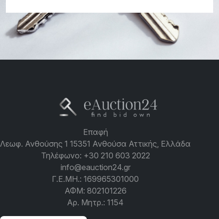
Επαφή
Λεωφ. Ανθούσης 1 15351 Ανθούσα Αττικής, Ελλάδα
Τηλέφωνο:
+30 210 603 2022
info@eauction24.gr
Γ.Ε.ΜΗ.: 169965301000
ΑΦΜ: 802101226
Αρ. Μητρ.: 1154