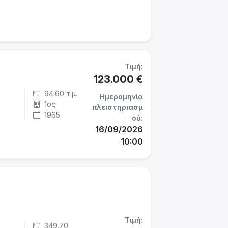
Τιμή:
123.000 €
94.60 τ.μ.
Ημερομηνία
1ος
πλειστηριασμ
1965
ού:
16/09/2026
10:00
Τιμή:
349.70