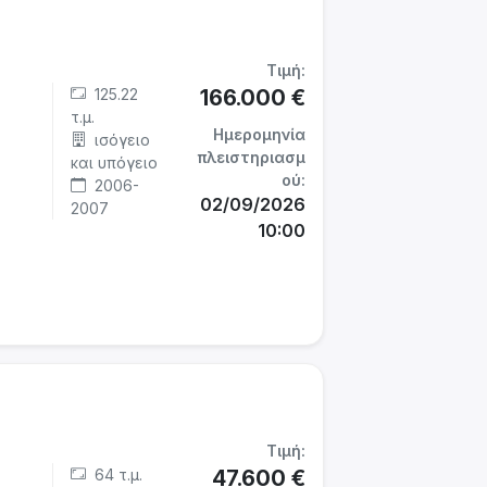
Τιμή:
125.22
166.000 €
τ.μ.
Ημερομηνία
ισόγειο
πλειστηριασμ
και υπόγειο
ού:
2006-
02/09/2026
2007
10:00
Τιμή:
64 τ.μ.
47.600 €