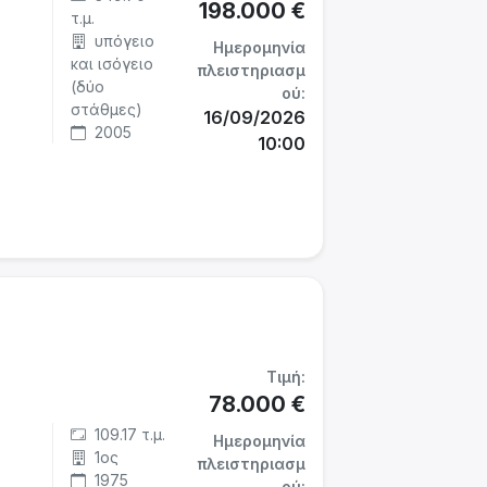
198.000 €
τ.μ.
υπόγειο
Ημερομηνία
και ισόγειο
πλειστηριασμ
(δύο
ού:
στάθμες)
16/09/2026
2005
10:00
Τιμή:
78.000 €
109.17 τ.μ.
Ημερομηνία
1ος
πλειστηριασμ
1975
ού: