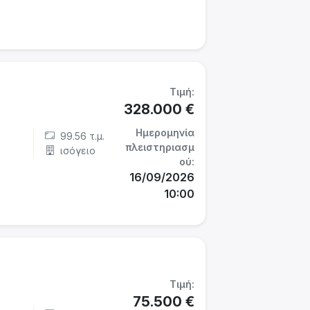
Τιμή:
328.000 €
Ημερομηνία
99.56 τ.μ.
πλειστηριασμ
ισόγειο
ού:
16/09/2026
10:00
Τιμή:
75.500 €