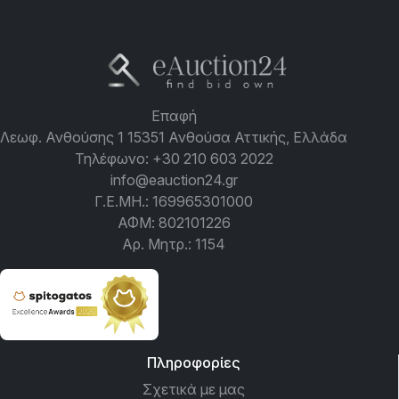
Επαφή
Λεωφ. Ανθούσης 1 15351 Ανθούσα Αττικής, Ελλάδα
Τηλέφωνο:
+30 210 603 2022
info@eauction24.gr
Γ.Ε.ΜΗ.: 169965301000
ΑΦΜ: 802101226
Αρ. Μητρ.: 1154
Πληροφορίες
Σχετικά με μας