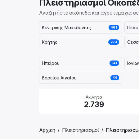
Πλειστηριασμοί Οικοπ
Αναζητήστε οικόπεδα και αγροτεμάχια σ
Κεντρικής Μακεδονίας
Πελο
461
Κρήτης
Θεσσ
273
Ηπείρου
Ιονί
141
Βορείου Αιγαίου
44
Ακίνητα
2.739
Αρχική
Πλειστηριασμοί
Πλειστηριασμ