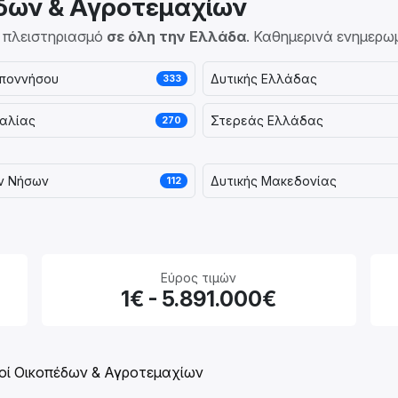
έδων & Αγροτεμαχίων
ε πλειστηριασμό
σε όλη την Ελλάδα
. Καθημερινά ενημερω
ποννήσου
Δυτικής Ελλάδας
333
αλίας
Στερεάς Ελλάδας
270
ων Νήσων
Δυτικής Μακεδονίας
112
Εύρος τιμών
1€ - 5.891.000€
οί Οικοπέδων & Αγροτεμαχίων