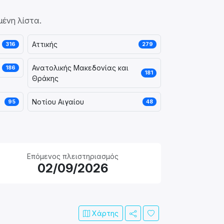
μένη λίστα.
Αττικής
316
279
Ανατολικής Μακεδονίας και
186
181
Θράκης
Νοτίου Αιγαίου
95
48
Επόμενος πλειστηριασμός
02/09/2026
Χάρτης