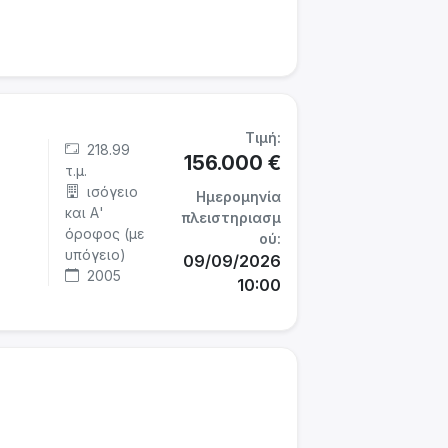
Τιμή:
218.99
156.000 €
τ.μ.
ισόγειο
Ημερομηνία
και Α'
πλειστηριασμ
όροφος (με
ού:
υπόγειο)
09/09/2026
2005
10:00