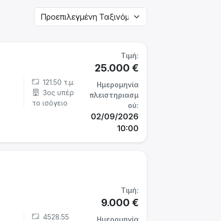
Τιμή:
25.000 €
121.50 τ.μ.
Ημερομηνία
3ος υπέρ
πλειστηριασμ
το ισόγειο
ού:
02/09/2026
10:00
Τιμή:
9.000 €
4528.55
Ημερομηνία