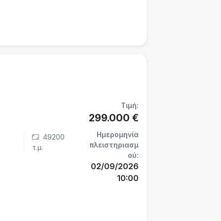
Τιμή:
299.000 €
Ημερομηνία
49200
πλειστηριασμ
τ.μ.
ού:
02/09/2026
10:00