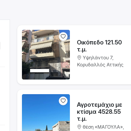
Οικόπεδο 121.50
τ.μ.
Υψηλάντου 7,
Κορυδαλλός Αττικής
Αγροτεμάχιο με
κτίσμα 4528.55
τ.μ.
θέση «ΜΑΓΟΥΛΑ»,