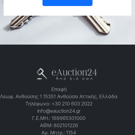
Επαφή
Λεωφ. Ανθούσης 1 15351 Ανθούσα Αττικής, Ελλάδα
Τηλέφωνο:
+30 210 603 2022
info@eauction24.gr
Γ.Ε.ΜΗ.: 169965301000
ΑΦΜ: 802101226
Αρ. Μητρ.: 1154